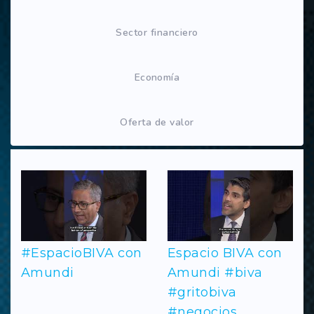
Sector financiero
Economía
Oferta de valor
#EspacioBIVA con
Espacio BIVA con
Amundi
Amundi #biva
#gritobiva
#negocios