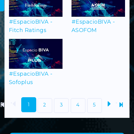
#EspacioBIVA -
#EspacioBIVA -
Fitch Ratings
ASOFOM
#EspacioBIVA -
Sofoplus
1
2
3
4
5